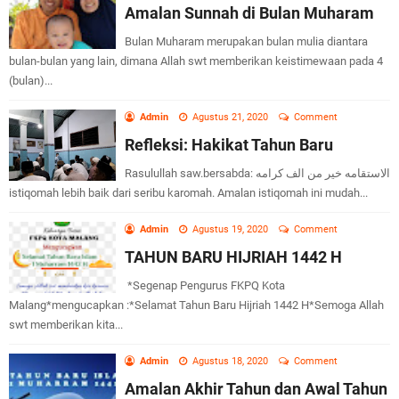
Amalan Sunnah di Bulan Muharam
Bulan Muharam merupakan bulan mulia diantara
bulan-bulan yang lain, dimana Allah swt memberikan keistimewaan pada 4
(bulan)...
Admin
Agustus 21, 2020
Comment
Refleksi: Hakikat Tahun Baru
Rasulullah saw.bersabda: الاستقامه خير من الف كرامه
istiqomah lebih baik dari seribu karomah. Amalan istiqomah ini mudah...
Admin
Agustus 19, 2020
Comment
TAHUN BARU HIJRIAH 1442 H
*Segenap Pengurus FKPQ Kota
Malang*mengucapkan :*Selamat Tahun Baru Hijriah 1442 H*Semoga Allah
swt memberikan kita...
Admin
Agustus 18, 2020
Comment
Amalan Akhir Tahun dan Awal Tahun