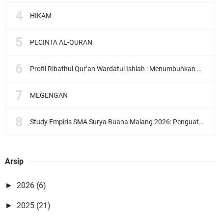
HIKAM
PECINTA AL-QURAN
Profil Ribathul Qur’an Wardatul Ishlah : Menumbuhkan Generasi Qur’ani yang Berkarakter dan Berdaya Guna
MEGENGAN
Study Empiris SMA Surya Buana Malang 2026: Penguatan Pembelajaran Aktif dan Menyenangkan
Arsip
2026
(6)
►
2025
(21)
►