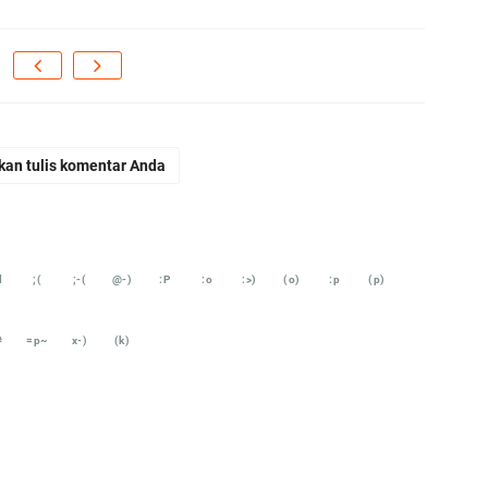
kan tulis komentar Anda
d
;(
;-(
@-)
:P
:o
:>)
(o)
:p
(p)
#
=p~
x-)
(k)