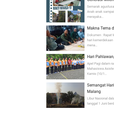
Semarak agustusan
Anak-anak sampai
merayaka…
Makna Tema d
Dokumen : Rapat 
hari kemerdekaan 
mena…
Hari Pahlawan
Apel Pagi dalam r
Mahasiswa Asiste
Kamis (10/1…
Semangat Hari
Malang
Libur Nasional da
tanggal 1 Juni be