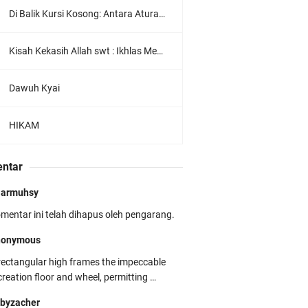
Di Balik Kursi Kosong: Antara Aturan Sekolah dan Hati Seorang Murid
Kisah Kekasih Allah swt : Ikhlas Menurut Sahl Bin Abdullah At-Tustari
Dawuh Kyai
HIKAM
ntar
jarmuhsy
mentar ini telah dihapus oleh pengarang.
nonymous
rectangular high frames the impeccable
creation floor and wheel, permitting …
byzacher