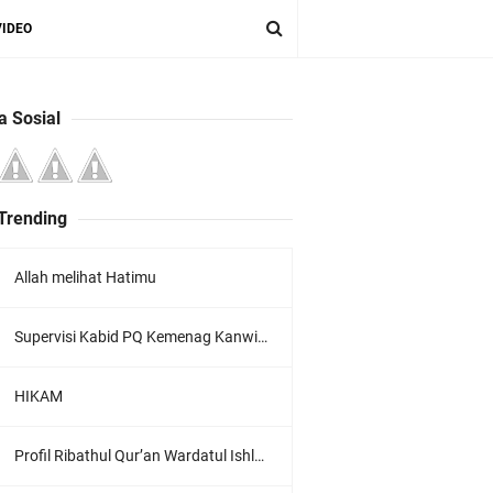
VIDEO
a Sosial
 Trending
Allah melihat Hatimu
Supervisi Kabid PQ Kemenag Kanwil Jawa Timur Ke LPQ Wardatul Ishlah
HIKAM
Profil Ribathul Qur’an Wardatul Ishlah : Menumbuhkan Generasi Qur’ani yang Berkarakter dan Berdaya Guna