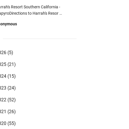
rrah's Resort Southern California -
pyroDirections to Harrah's Resor …
nonymous
uTube vr video - Vr Video Gaming -
p
VideoLCCYoutube vr youtube downloader
d …
026
(5)
nonymous
025
(21)
st Online Betting Promos 2021 | Betting
ffers 카지노사이트 카지노사이트 …
024
(15)
zki syahrul mubarok
023
(24)
qomnya sudah tingkat cinta ustadz 😊
022
(52)
nonymous
021
(26)
gi yang ayah bundanya sudah tiada, nisan
bagai pengingat bahwa kita mempunya …
020
(55)
nonymous