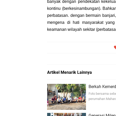
banyak dengan pendekatan kekelua
kontinu (berkesinambungan). Bahkan 
perbatasan. dengan bermain banjari, 
mengena di hati masyarakat yang
keamanan wilayah sekitar (perbatasa
Artikel Menarik Lainnya
Berkah Kemerd
Foto bersama sebe
perumahan Maharaj
Generasi Mile