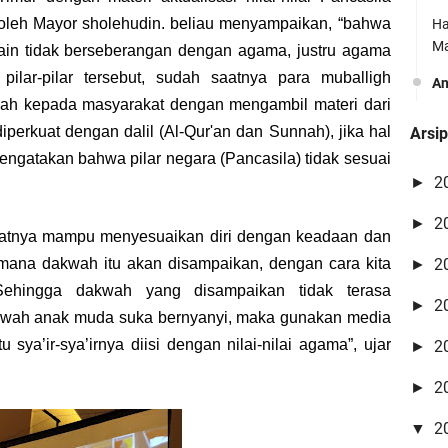
leh Mayor sholehudin. beliau menyampaikan, “bahwa
Ha
Ma
g lain tidak berseberangan dengan agama, justru agama
ilar-pilar tersebut, sudah saatnya para muballigh
A
ah kepada masyarakat dengan mengambil materi dari
Yo
 diperkuat dengan dalil (Al-Qur'an dan Sunnah), jika hal
Arsi
Vr
 mengatakan bahwa pilar negara (Pancasila) tidak sesuai
vi
2
►
A
2
►
Be
aatnya mampu menyesuaikan diri dengan keadaan dan
O
dimana dakwah itu akan disampaikan, dengan cara kita
2
►
Ri
ehingga dakwah yang disampaikan tidak terasa
2
►
akwah anak muda suka bernyanyi, maka gunakan media
Ma
sya’ir-sya’irnya diisi dengan nilai-nilai agama”, ujar
2
►
A
2
►
ba
se
2
▼
A