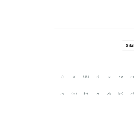
Sila
:)
:(
hihi
:-)
:D
=D
:-
:-s
(m)
8-)
:-t
:-b
b-(
:-