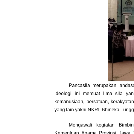
Pancasila merupakan landas
ideologi
ini memuat lima sila ya
kemanusiaan, persatuan, kerakyatan
yang lain yakni NKRI, Bhineka Tung
Mengawali kegiatan Bimbi
Kementrian Agama Provinsi Jawa Tim