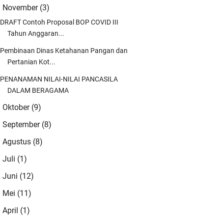
November
(3)
▼
😍😍
DRAFT Contoh Proposal BOP COVID III
dmin
Tahun Anggaran...
ngestune kang...mugi-mugi istiqomah
Pembinaan Dinas Ketahanan Pangan dan
ng..
Pertanian Kot...
dmin
PENANAMAN NILAI-NILAI PANCASILA
DALAM BERAGAMA
iiin Yaa Robbal 'Alamiin mugi-mugi kito
danten saget nderek beliau-belia …
Oktober
(9)
►
ah Blankon
September
(8)
►
moga masih banyak ulama2 santun yg
Agustus
(8)
►
nyejukkan umat yg akan mengawal dan
Juli
(1)
►
nga …
Juni
(12)
►
elani Yusuf
Mei
(11)
►
per kang
April
(1)
►