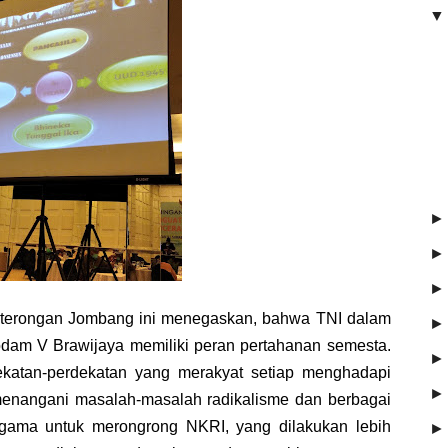
😍
A
Pa
ka
A
Am
se
Mb
Se
me
eterongan Jombang ini menegaskan, bahwa TNI dalam
me
Kodam V Brawijaya memiliki peran pertahanan semesta.
Za
ekatan-perdekatan yang merakyat setiap menghadapi
Su
enangani masalah-masalah radikalisme dan berbagai
ama untuk merongrong NKRI, yang dilakukan lebih