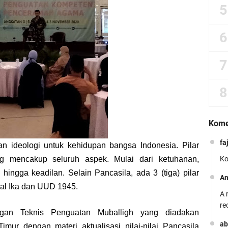
Kome
fa
an ideologi
untuk kehidupan
bangsa
Indonesia. Pilar
ng mencakup seluruh aspek. Mulai dari ketuhanan,
Ko
 hingga keadilan.
Selain Pancasila, ada 3 (tiga) pilar
A
gal Ika dan UUD 1945.
A 
re
ngan Teknis Penguatan Muballigh yang diadakan
ab
ur dengan materi aktualisasi nilai-nilai Pancasila