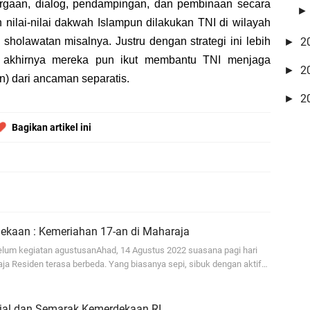
rgaan, dialog, pendampingan, dan pembinaan secara
nilai-nilai dakwah Islampun dilakukan TNI di wilayah
sholawatan misalnya. Justru dengan strategi ini lebih
2
►
 akhirnya mereka pun ikut membantu TNI menjaga
2
►
n) dari ancaman separatis.
2
►
Bagikan artikel ini
ekaan : Kemeriahan 17-an di Maharaja
lum kegiatan agustusanAhad, 14 Agustus 2022 suasana pagi hari
a Residen terasa berbeda. Yang biasanya sepi, sibuk dengan aktif…
nial dan Semarak Kemerdekaan RI