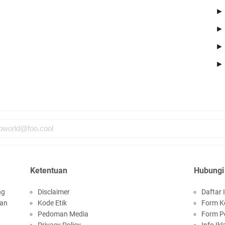
Ketentuan
Hubungi
ng
Disclaimer
Daftar I
san
Kode Etik
Form K
Pedoman Media
Form P