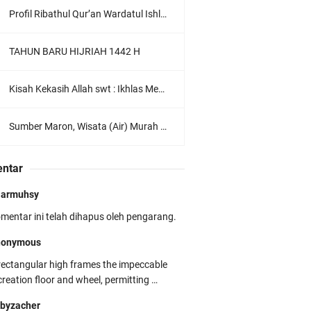
Profil Ribathul Qur’an Wardatul Ishlah : Menumbuhkan Generasi Qur’ani yang Berkarakter dan Berdaya Guna
TAHUN BARU HIJRIAH 1442 H
Kisah Kekasih Allah swt : Ikhlas Menurut Sahl Bin Abdullah At-Tustari
Sumber Maron, Wisata (Air) Murah di Malang
ntar
jarmuhsy
mentar ini telah dihapus oleh pengarang.
nonymous
rectangular high frames the impeccable
creation floor and wheel, permitting …
byzacher