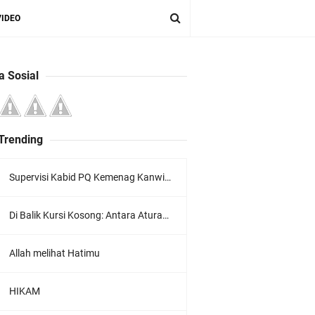
VIDEO
a Sosial
 Trending
Supervisi Kabid PQ Kemenag Kanwil Jawa Timur Ke LPQ Wardatul Ishlah
Di Balik Kursi Kosong: Antara Aturan Sekolah dan Hati Seorang Murid
Allah melihat Hatimu
HIKAM