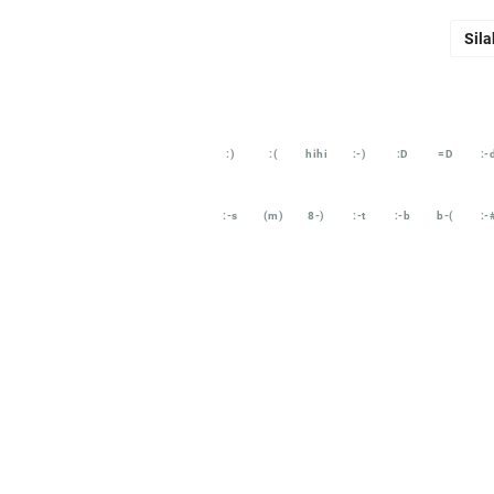
Sila
:)
:(
hihi
:-)
:D
=D
:-
:-s
(m)
8-)
:-t
:-b
b-(
:-