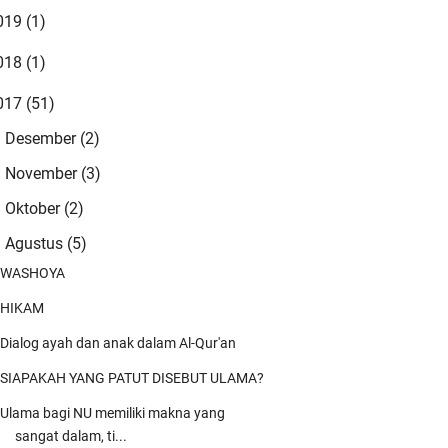
019
(1)
😍😍
018
(1)
dmin
ngestune kang...mugi-mugi istiqomah
017
(51)
ng..
Desember
(2)
►
dmin
November
(3)
►
iiin Yaa Robbal 'Alamiin mugi-mugi kito
Oktober
(2)
►
danten saget nderek beliau-belia …
Agustus
(5)
▼
ah Blankon
WASHOYA
moga masih banyak ulama2 santun yg
nyejukkan umat yg akan mengawal dan
HIKAM
nga …
Dialog ayah dan anak dalam Al-Qur'an
elani Yusuf
SIAPAKAH YANG PATUT DISEBUT ULAMA?
per kang
Ulama bagi NU memiliki makna yang
sangat dalam, ti...