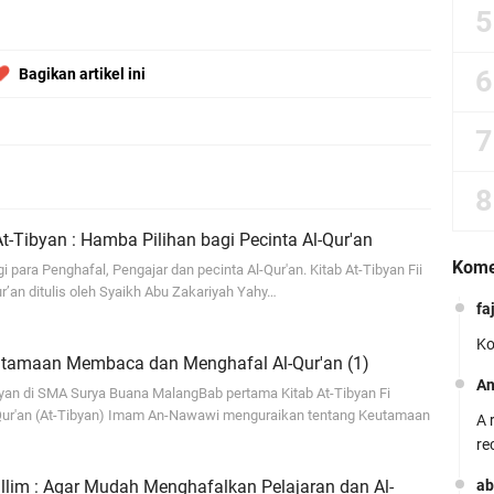
Bagikan artikel ini
Tibyan : Hamba Pilihan bagi Pecinta Al-Qur'an
Kome
i para Penghafal, Pengajar dan pecinta Al-Qur'an. Kitab At-Tibyan Fii
r’an ditulis oleh Syaikh Abu Zakariyah Yahy…
fa
Ko
eutamaan Membaca dan Menghafal Al-Qur'an (1)
A
ibyan di SMA Surya Buana MalangBab pertama Kitab At-Tibyan Fi
Qur'an (At-Tibyan) Imam An-Nawawi menguraikan tentang Keutamaan
A 
re
allim : Agar Mudah Menghafalkan Pelajaran dan Al-
ab