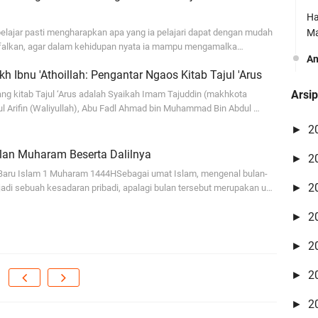
Ha
elajar pasti mengharapkan apa yang ia pelajari dapat dengan mudah
Ma
afalkan, agar dalam kehidupan nyata ia mampu mengamalka…
A
h Ibnu 'Athoillah: Pengantar Ngaos Kitab Tajul 'Arus
Yo
Arsi
g kitab Tajul ‘Arus adalah Syaikah Imam Tajuddin (makhkota
Vr
l Arifin (Waliyullah), Abu Fadl Ahmad bin Muhammad Bin Abdul …
vi
2
►
A
an Muharam Beserta Dalilnya
2
►
Be
Baru Islam 1 Muharam 1444HSebagai umat Islam, mengenal bulan-
O
2
►
jadi sebuah kesadaran pribadi, apalagi bulan tersebut merupakan u…
Ri
2
►
Ma
2
►
A
2
►
ba
se
2
►
A