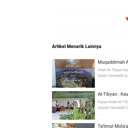
Artikel Menarik Lainnya
Muqaddimah At-
Kitab At-Tibyan bag
Adabi Hamalatil Qu
At-Tibyan : K
Kajian Kitab At-T
Adaabi Hamalatil 
…
Ta'limul Muta'