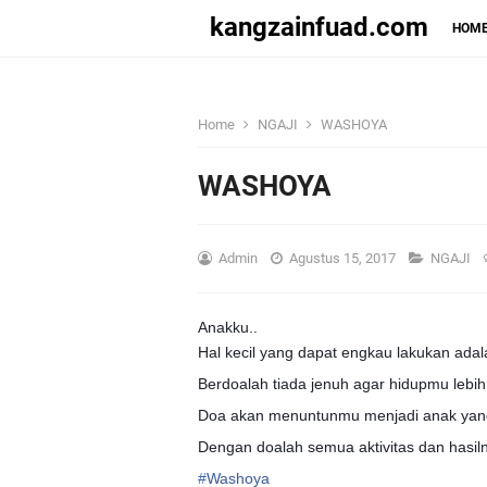
kangzainfuad.com
HOM
Home
NGAJI
WASHOYA
WASHOYA
Admin
Agustus 15, 2017
NGAJI
Anakku..
Hal kecil yang dapat engkau lakukan adal
Berdoalah tiada jenuh agar hidupmu lebih
Doa akan menuntunmu menjadi anak yang
Dengan doalah semua aktivitas dan hasil
#
Washoya