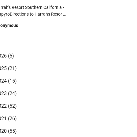
rrah's Resort Southern California -
pyroDirections to Harrah's Resor …
nonymous
uTube vr video - Vr Video Gaming -
p
VideoLCCYoutube vr youtube downloader
d …
026
(5)
nonymous
025
(21)
st Online Betting Promos 2021 | Betting
ffers 카지노사이트 카지노사이트 …
024
(15)
zki syahrul mubarok
023
(24)
qomnya sudah tingkat cinta ustadz 😊
022
(52)
nonymous
021
(26)
gi yang ayah bundanya sudah tiada, nisan
bagai pengingat bahwa kita mempunya …
020
(55)
nonymous