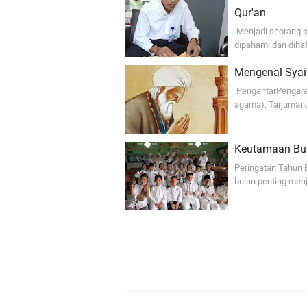
Qur'an
Menjadi seorang p
dipahami dan dih
Mengenal Syaik
PengantarPengaran
agama), Tarjumanu
Keutamaan Bul
Peringatan Tahun 
bulan penting men