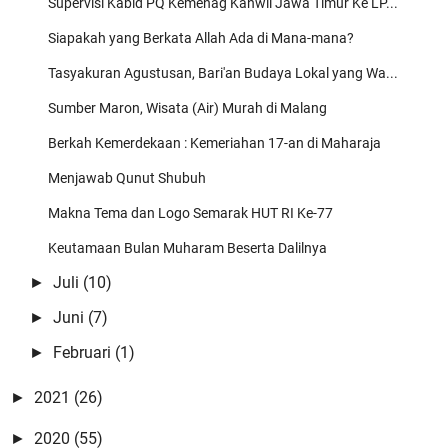
Mbah Blankon
Supervisi Kabid PQ Kemenag Kanwil Jawa Timur Ke LP...
Semoga masih banyak ulama2 santun yg menyejukkan umat yg
Siapakah yang Berkata Allah Ada di Mana-mana?
akan mengawal dan menga …
Tasyakuran Agustusan, Bari'an Budaya Lokal yang Wa...
Zaelani Yusuf
Sumber Maron, Wisata (Air) Murah di Malang
Super kang
Berkah Kemerdekaan : Kemeriahan 17-an di Maharaja
Menjawab Qunut Shubuh
Makna Tema dan Logo Semarak HUT RI Ke-77
Keutamaan Bulan Muharam Beserta Dalilnya
Juli
(10)
►
Juni
(7)
►
Februari
(1)
►
2021
(26)
►
2020
(55)
►