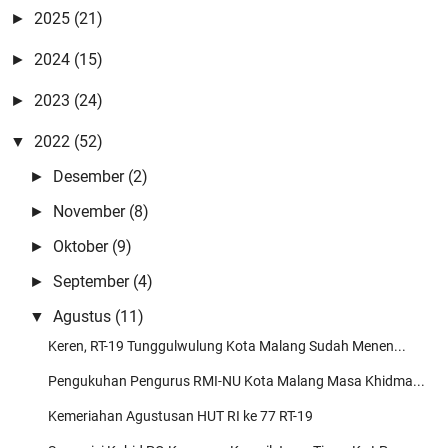
Best Online Betting Promos 2021 | Betting Offers 카지노사이트 카
2025
(21)
►
지노사이트 …
2024
(15)
►
Rizki syahrul mubarok
Maqomnya sudah tingkat cinta ustadz 😊
2023
(24)
►
Anonymous
2022
(52)
▼
bagi yang ayah bundanya sudah tiada, nisan sebagai pengingat
Desember
(2)
►
bahwa kita mempunya …
November
(8)
►
Anonymous
Oktober
(9)
►
😍😍😍
September
(4)
►
Admin
Agustus
(11)
▼
Pangestune kang...mugi-mugi istiqomah kang..
Keren, RT-19 Tunggulwulung Kota Malang Sudah Menen...
Admin
Pengukuhan Pengurus RMI-NU Kota Malang Masa Khidma...
Amiiin Yaa Robbal 'Alamiin mugi-mugi kito sedanten saget nderek
beliau-belia …
Kemeriahan Agustusan HUT RI ke 77 RT-19