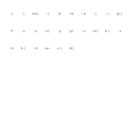
:)
:(
hihi
:-)
:D
=D
:-d
;(
;-(
@-)
:P
:o
:>)
(o)
:p
(p)
:-s
(m)
8-)
:-t
:-b
b-(
:-#
=p~
x-)
(k)