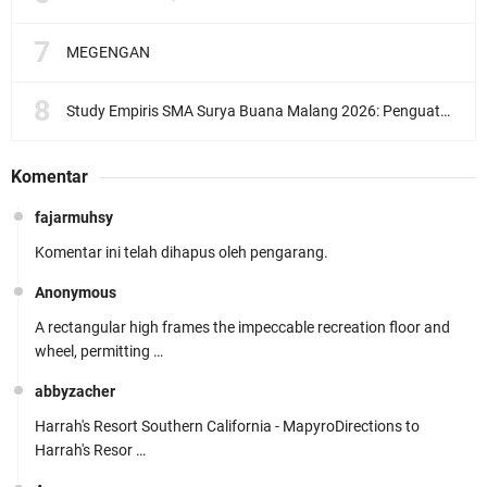
MEGENGAN
Study Empiris SMA Surya Buana Malang 2026: Penguatan Pembelajaran Aktif dan Menyenangkan
Komentar
fajarmuhsy
Komentar ini telah dihapus oleh pengarang.
Anonymous
A rectangular high frames the impeccable recreation floor and
wheel, permitting …
abbyzacher
Harrah's Resort Southern California - MapyroDirections to
Harrah's Resor …