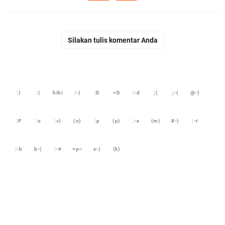
Silakan tulis komentar Anda
:)
:(
hihi
:-)
:D
=D
:-d
;(
;-(
@-)
:P
:o
:>)
(o)
:p
(p)
:-s
(m)
8-)
:-t
:-b
b-(
:-#
=p~
x-)
(k)