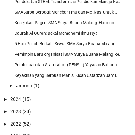
Pendekatan STEM: Transformasi Pendidikan Menuju Ke...
Admin
SMASurba Berbagi: Menebar Ilmu dan Motivasi untuk ...
Amiiin Yaa Robbal 'Alamiin mugi-mugi kito sedanten saget nderek
Kesejukan Pagi di SMA Surya Buana Malang: Harmoni ...
beliau-belia …
Daurah Al-Quran: Bekal Memahami Ilmu-Nya
Mbah Blankon
5 Hari Penuh Berkah: Siswa SMA Surya Buana Malang ...
Semoga masih banyak ulama2 santun yg menyejukkan umat yg
akan mengawal dan menga …
Pemimpin Baru organisasi SMA Surya Buana Malang Re...
Pembinaan dan Silaturahmi (PENSIL) Yayasan Bahana ...
Zaelani Yusuf
Super kang
Keyakinan yang Berbuah Manis, Kisah Ustadzah Jamil...
Januari
(1)
►
2024
(15)
►
2023
(24)
►
2022
(52)
►