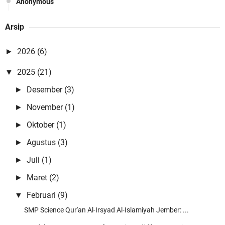
Anonymous
YouTube vr video - Vr Video Gaming - VrVideoLCCYoutube vr
Arsip
youtube downloader vid …
Anonymous
2026
(6)
►
Best Online Betting Promos 2021 | Betting Offers 카지노사이트 카
2025
(21)
▼
지노사이트 …
Desember
(3)
►
Rizki syahrul mubarok
November
(1)
►
Maqomnya sudah tingkat cinta ustadz 😊
Oktober
(1)
►
Anonymous
Agustus
(3)
►
bagi yang ayah bundanya sudah tiada, nisan sebagai pengingat
bahwa kita mempunya …
Juli
(1)
►
Anonymous
Maret
(2)
►
😍😍😍
Februari
(9)
▼
Admin
SMP Science Qur'an Al-Irsyad Al-Islamiyah Jember: ...
Pangestune kang...mugi-mugi istiqomah kang..