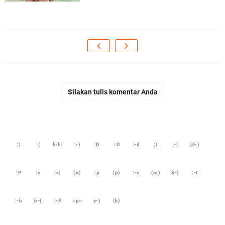
Silakan tulis komentar Anda
:)
:(
hihi
:-)
:D
=D
:-d
;(
;-(
@-)
:P
:o
:>)
(o)
:p
(p)
:-s
(m)
8-)
:-t
:-b
b-(
:-#
=p~
x-)
(k)