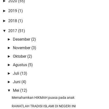
Anonymous
2020
(55)
►
😍😍😍
2019
(1)
►
Admin
2018
(1)
►
Pangestune kang...mugi-mugi istiqomah kang..
2017
(51)
▼
Admin
Desember
(2)
►
Amiiin Yaa Robbal 'Alamiin mugi-mugi kito sedanten saget nderek
beliau-belia …
November
(3)
►
Mbah Blankon
Oktober
(2)
►
Semoga masih banyak ulama2 santun yg menyejukkan umat yg
Agustus
(5)
►
akan mengawal dan menga …
Juli
(13)
►
Zaelani Yusuf
Juni
(4)
►
Super kang
Mei
(12)
▼
Memahamkan HIKMAH puasa pada anak
RAWATLAH TRADISI ISLAMI DI NEGERI INI