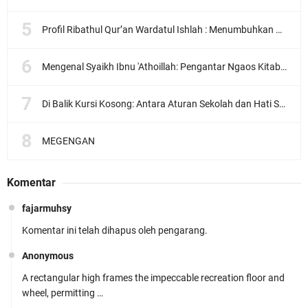
Profil Ribathul Qur’an Wardatul Ishlah : Menumbuhkan Generasi Qur’ani yang Berkarakter dan Berdaya Guna
Mengenal Syaikh Ibnu 'Athoillah: Pengantar Ngaos Kitab Tajul 'Arus
Di Balik Kursi Kosong: Antara Aturan Sekolah dan Hati Seorang Murid
MEGENGAN
Komentar
fajarmuhsy
Komentar ini telah dihapus oleh pengarang.
Anonymous
A rectangular high frames the impeccable recreation floor and
wheel, permitting …