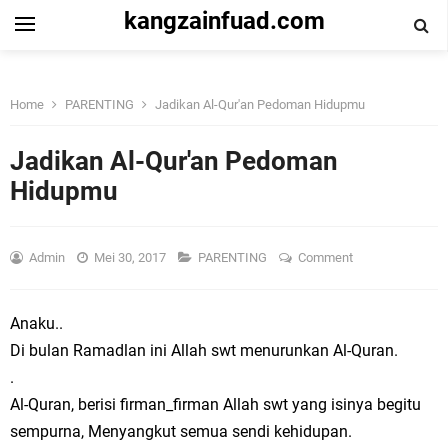
kangzainfuad.com
Home
PARENTING
Jadikan Al-Qur'an Pedoman Hidupmu
Jadikan Al-Qur'an Pedoman
Hidupmu
Admin
Mei 30, 2017
PARENTING
Comment
Anaku..
Di bulan Ramadlan ini Allah swt menurunkan Al-Quran.
.
Al-Quran, berisi firman_firman Allah swt yang isinya begitu
sempurna, Menyangkut semua sendi kehidupan.