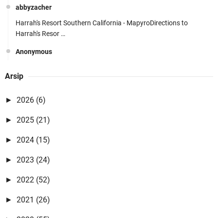
abbyzacher
Harrah's Resort Southern California - MapyroDirections to
Harrah's Resor …
Anonymous
YouTube vr video - Vr Video Gaming - VrVideoLCCYoutube vr
Arsip
youtube downloader vid …
Anonymous
2026
(6)
►
Best Online Betting Promos 2021 | Betting Offers 카지노사이트 카
2025
(21)
►
지노사이트 …
2024
(15)
►
Rizki syahrul mubarok
Maqomnya sudah tingkat cinta ustadz 😊
2023
(24)
►
Anonymous
2022
(52)
►
bagi yang ayah bundanya sudah tiada, nisan sebagai pengingat
2021
(26)
►
bahwa kita mempunya …