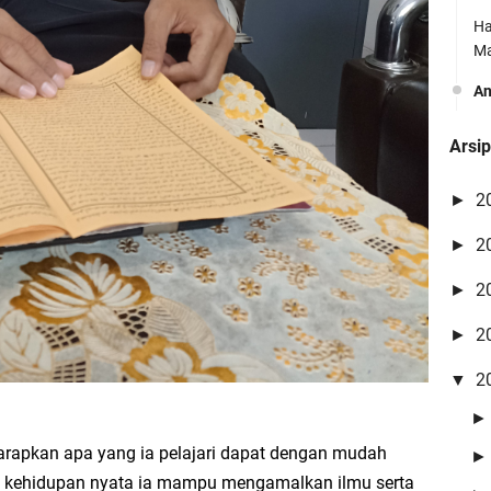
Ha
Ma
A
Yo
Arsi
Vr
vi
2
►
A
2
►
Be
O
2
►
Ri
2
►
Ma
2
▼
A
ba
se
arapkan apa yang ia pelajari dapat dengan mudah
m kehidupan nyata ia mampu mengamalkan ilmu serta
A