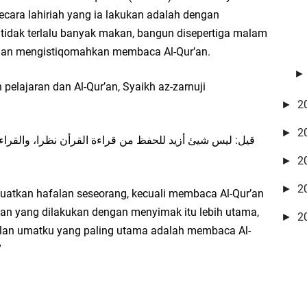
cara lahiriah yang ia lakukan adalah dengan
tidak terlalu banyak makan, bangun disepertiga malam
 dan mengistiqomahkan membaca Al-Qur’an.
pelajaran dan Al-Qur’an, Syaikh az-zarnuji
2
►
2
►
قيل: ليس شيئ أزيد للحفظ من قراءة القرأن نظرا، والقرا :
2
►
2
►
guatkan hafalan seseorang, kecuali membaca Al-Qur’an
n yang dilakukan dengan menyimak itu lebih utama,
2
►
lan umatku yang paling utama adalah membaca Al-
”