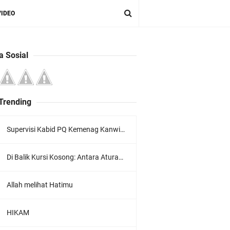
VIDEO
a Sosial
 Trending
Supervisi Kabid PQ Kemenag Kanwil Jawa Timur Ke LPQ Wardatul Ishlah
Di Balik Kursi Kosong: Antara Aturan Sekolah dan Hati Seorang Murid
Allah melihat Hatimu
HIKAM