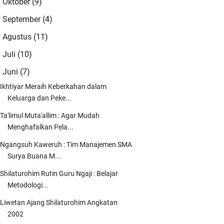
Oktober
(9)
►
😍😍
September
(4)
►
dmin
Agustus
(11)
►
ngestune kang...mugi-mugi istiqomah
Juli
(10)
►
ng..
Juni
(7)
▼
dmin
Ikhtiyar Meraih Keberkahan dalam
iiin Yaa Robbal 'Alamiin mugi-mugi kito
Keluarga dan Peke...
danten saget nderek beliau-belia …
Ta'limul Muta'allim : Agar Mudah
ah Blankon
Menghafalkan Pela...
moga masih banyak ulama2 santun yg
Ngangsuh Kaweruh : Tim Manajemen SMA
nyejukkan umat yg akan mengawal dan
Surya Buana M...
nga …
Shilaturohim Rutin Guru Ngaji : Belajar
elani Yusuf
Metodologi...
per kang
Liwetan Ajang Shilaturohim Angkatan
2002