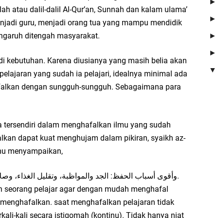
ah atau dalil-dalil Al-Qur’an, Sunnah dan kalam ulama’
😍
enjadi guru, menjadi orang tua yang mampu mendidik
A
ngaruh ditengah masyarakat.
Pa
ka
di kebutuhan. Karena diusianya yang masih belia akan
lajaran yang sudah ia pelajari, idealnya minimal ada
A
hafalkan dengan sungguh-sungguh. Sebagaimana para
Am
se
Mb
ra tersendiri dalam menghafalkan ilmu yang sudah
Se
alkan dapat kuat menghujam dalam pikiran, syaikh az-
me
limu menyampaikan,
me
وأقوى أسباب الحفظ: الجد والمواظبة، وتقليل الغذاء، وصلاة الليل، وقراءة القرآن من أسباب الحفظ.
Za
n seorang pelajar agar dengan mudah menghafal
Su
menghafalkan. saat menghafalkan pelajaran tidak
kali-kali secara istiqomah (kontinu). Tidak hanya niat