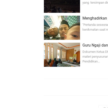
yang tersimpan di
Menghadirkan 
"Pertanda seseora
kenikmatan saat m
Guru Ngaji dan
Dokumen Ketua DP
materi penyusunan
Pendidikan…