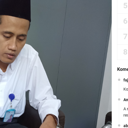
Kome
fa
Ko
A
A 
re
ab