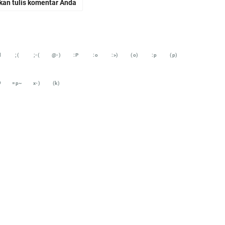
kan tulis komentar Anda
d
;(
;-(
@-)
:P
:o
:>)
(o)
:p
(p)
#
=p~
x-)
(k)