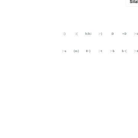
Sila
:)
:(
hihi
:-)
:D
=D
:-
:-s
(m)
8-)
:-t
:-b
b-(
:-