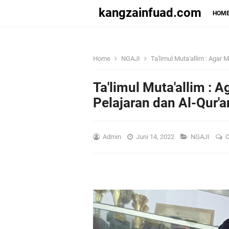
kangzainfuad.com
HOM
Home
NGAJI
Ta'limul Muta'allim : Agar
Ta'limul Muta'allim :
Pelajaran dan Al-Qur'a
Admin
Juni 14, 2022
NGAJI