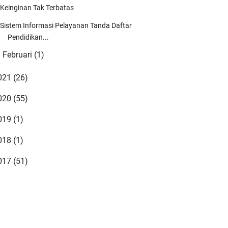
Keinginan Tak Terbatas
Sistem Informasi Pelayanan Tanda Daftar
Pendidikan...
Februari
(1)
►
021
(26)
020
(55)
019
(1)
018
(1)
017
(51)