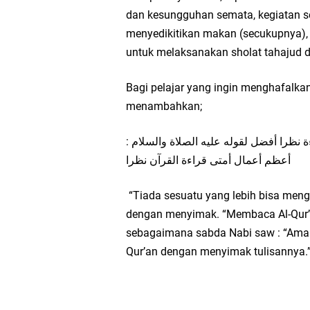
dan kesungguhan semata, kegiatan se
menyedikitikan makan (secukupnya), 
untuk melaksanakan sholat tahajud
Bagi pelajar yang ingin menghafalkan 
menambahkan;
ءة نظرا أفضل لقوله عليه الصلاة والسلام
أعظم أعمال أمتى قراءة القرآن نظرا
“Tiada sesuatu yang lebih bisa men
dengan menyimak. “Membaca Al-Qur’a
sebagaimana sabda Nabi saw : “Ama
Qur’an dengan menyimak tulisannya.