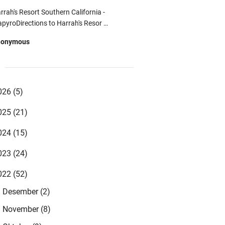
rrah's Resort Southern California -
pyroDirections to Harrah's Resor …
nonymous
uTube vr video - Vr Video Gaming -
p
VideoLCCYoutube vr youtube downloader
d …
026
(5)
nonymous
025
(21)
st Online Betting Promos 2021 | Betting
ffers 카지노사이트 카지노사이트 …
024
(15)
zki syahrul mubarok
023
(24)
qomnya sudah tingkat cinta ustadz 😊
022
(52)
nonymous
Desember
(2)
►
gi yang ayah bundanya sudah tiada, nisan
bagai pengingat bahwa kita mempunya …
November
(8)
►
nonymous