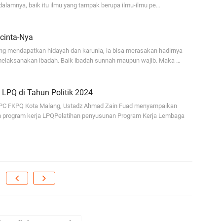
dalamnya, baik itu ilmu yang tampak berupa ilmu-ilmu pe…
cinta-Nya
ng mendapatkan hidayah dan karunia, ia bisa merasakan hadirnya
elaksanakan ibadah. Baik ibadah sunnah maupun wajib. Maka …
 LPQ di Tahun Politik 2024
C FKPQ Kota Malang, Ustadz Ahmad Zain Fuad menyampaikan
 program kerja LPQPelatihan penyusunan Program Kerja Lembaga