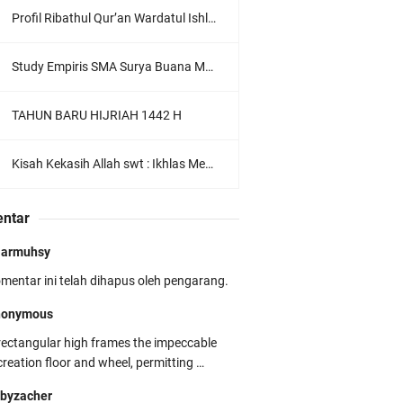
Profil Ribathul Qur’an Wardatul Ishlah : Menumbuhkan Generasi Qur’ani yang Berkarakter dan Berdaya Guna
Study Empiris SMA Surya Buana Malang 2026: Penguatan Pembelajaran Aktif dan Menyenangkan
TAHUN BARU HIJRIAH 1442 H
Kisah Kekasih Allah swt : Ikhlas Menurut Sahl Bin Abdullah At-Tustari
ntar
jarmuhsy
mentar ini telah dihapus oleh pengarang.
nonymous
rectangular high frames the impeccable
creation floor and wheel, permitting …
byzacher