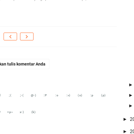
kan tulis komentar Anda
d
;(
;-(
@-)
:P
:o
:>)
(o)
:p
(p)
#
=p~
x-)
(k)
2
►
2
►