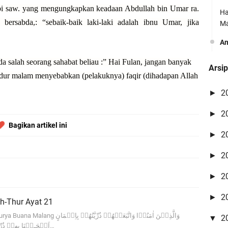
bi saw. yang mengungkapkan keadaan Abdullah bin Umar ra.
Ha
bersabda,: “sebaik-baik laki-laki adalah ibnu Umar, jika
Ma
A
Yo
a salah seorang sahabat beliau :” Hai Fulan, jangan banyak
Arsi
Vr
idur malam menyebabkan (pelakuknya) faqir (dihadapan Allah
vi
2
►
A
2
►
Be
Bagikan artikel ini
O
2
►
Ri
2
►
Ma
2
►
A
2
►
ba
th-Thur Ayat 21
se
وَالَّذِيۡنَ اٰمَنُوۡا وَاتَّبَعَتۡهُمۡ ذُرِّيَّتُهُ
2
▼
اَلۡحَـقۡنَا بِهِمۡ ذُرِّيَّتَهُمۡ وَمَاۤ اَلَـتۡنٰهُ…
A