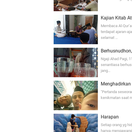
Kajian Kitab 
Membaca Al-Qur’an
terdapat ajaran-a
selamat …
Berhusnudhon, 
Ngaji Ahad Pagi, 
senantiasa berhus
jang…
Menghadirkan 
"Pertanda seseora
kenikmatan saat m
Harapan
Setiap orang yg hi
hanya mengawang d