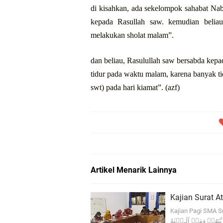
di kisahkan, ada sekelompok sahabat Na
kepada Rasullah saw. kemudian beliau 
melakukan sholat malam”.
dan beliau, Rasulullah saw bersabda kepad
tidur pada waktu malam, karena banyak t
swt) pada hari kiamat”. (azf)
Artikel Menarik Lainnya
Kajian Surat A
Kajian Pagi SMA Surya Buana Malang مۡ بِاِيۡمَانٍ