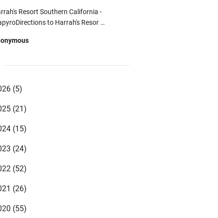
rrah's Resort Southern California -
pyroDirections to Harrah's Resor …
nonymous
uTube vr video - Vr Video Gaming -
p
VideoLCCYoutube vr youtube downloader
d …
026
(5)
nonymous
025
(21)
st Online Betting Promos 2021 | Betting
ffers 카지노사이트 카지노사이트 …
024
(15)
zki syahrul mubarok
023
(24)
qomnya sudah tingkat cinta ustadz 😊
022
(52)
nonymous
021
(26)
gi yang ayah bundanya sudah tiada, nisan
bagai pengingat bahwa kita mempunya …
020
(55)
nonymous