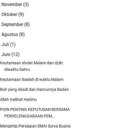
November
(3)
►
😍😍
Oktober
(9)
►
dmin
September
(8)
►
ngestune kang...mugi-mugi istiqomah
Agustus
(8)
►
ng..
Juli
(1)
►
dmin
Juni
(12)
▼
iiin Yaa Robbal 'Alamiin mugi-mugi kito
danten saget nderek beliau-belia …
Keutamaan sholat Malam dan dzikr
diwaktu Sahru
ah Blankon
Keutamaan Ibadah di waktu Malam
moga masih banyak ulama2 santun yg
nyejukkan umat yg akan mengawal dan
Ruh yang Abadi dan Hancurnya Badan
nga …
Allah melihat Hatimu
elani Yusuf
POIN PENTING KEPUTUSAN BERSAMA
per kang
PENYELENGGARAAN PEM...
Mengintip Persiapan SMAI Surya Buana