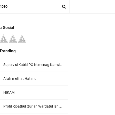
VIDEO
a Sosial
 Trending
Supervisi Kabid PQ Kemenag Kanwil Jawa Timur Ke LPQ Wardatul Ishlah
Allah melihat Hatimu
HIKAM
Profil Ribathul Qur’an Wardatul Ishlah : Menumbuhkan Generasi Qur’ani yang Berkarakter dan Berdaya Guna