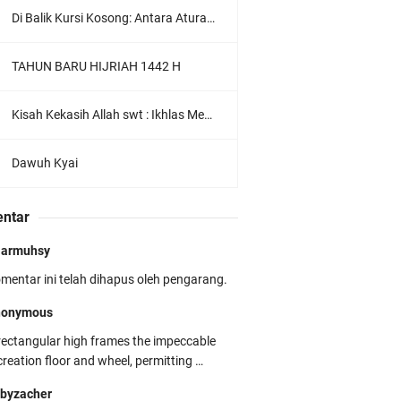
Di Balik Kursi Kosong: Antara Aturan Sekolah dan Hati Seorang Murid
TAHUN BARU HIJRIAH 1442 H
Kisah Kekasih Allah swt : Ikhlas Menurut Sahl Bin Abdullah At-Tustari
Dawuh Kyai
ntar
jarmuhsy
mentar ini telah dihapus oleh pengarang.
nonymous
rectangular high frames the impeccable
creation floor and wheel, permitting …
byzacher