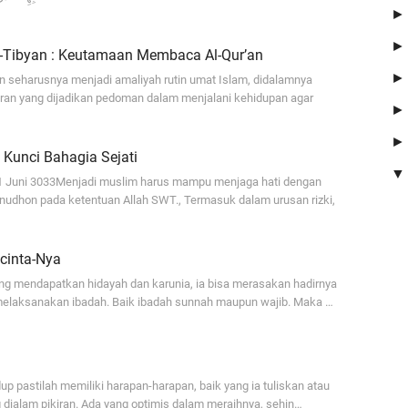
😍
At-Tibyan : Keutamaan Membaca Al-Qur’an
A
 seharusnya menjadi amaliyah rutin umat Islam, didalamnya
Pa
jaran yang dijadikan pedoman dalam menjalani kehidupan agar
ka
A
Kunci Bahagia Sejati
Am
11 Juni 3033Menjadi muslim harus mampu menjaga hati dengan
se
nudhon pada ketentuan Allah SWT., Termasuk dalam urusan rizki,
Mb
Se
cinta-Nya
me
ng mendapatkan hidayah dan karunia, ia bisa merasakan hadirnya
me
elaksanakan ibadah. Baik ibadah sunnah maupun wajib. Maka …
Za
Su
dup pastilah memiliki harapan-harapan, baik yang ia tuliskan atau
ialam pikiran. Ada yang optimis dalam meraihnya, sehin…