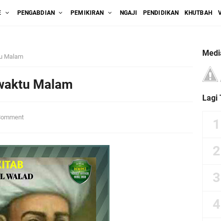
E
PENGABDIAN
PEMIKIRAN
NGAJI
PENDIDIKAN
KHUTBAH
Medi
tu Malam
 waktu Malam
Lagi
Comment