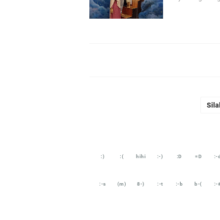
Sila
:)
:(
hihi
:-)
:D
=D
:-
:-s
(m)
8-)
:-t
:-b
b-(
:-